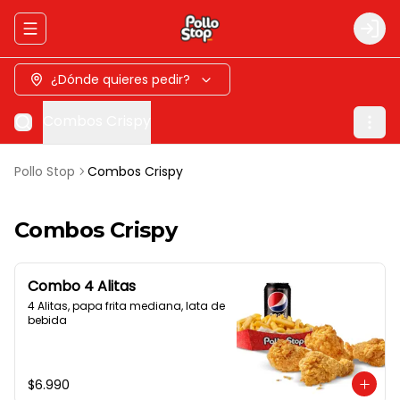
Abrir menu de navegación
Logi
¿Dónde quieres pedir?
Combos Crispy
Pollo Stop
Combos Crispy
Combos Crispy
Combo 4 Alitas
4 Alitas, papa frita mediana, lata de 
bebida
$6.990