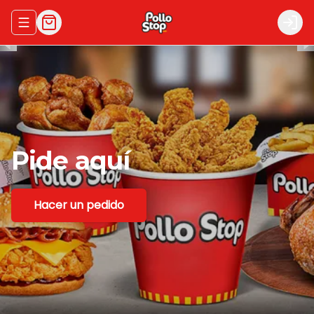
Abrir menu de navegación
Logi
Pide
aquí
Hacer un pedido