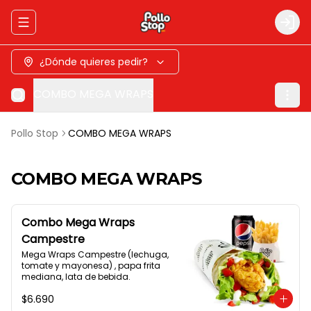
Abrir menu de navegación
Logi
¿Dónde quieres pedir?
COMBO MEGA WRAPS
Pollo Stop
COMBO MEGA WRAPS
COMBO MEGA WRAPS
Combo Mega Wraps
Campestre
Mega Wraps Campestre (lechuga, 
tomate y mayonesa) , papa frita 
mediana, lata de bebida.
$6.690