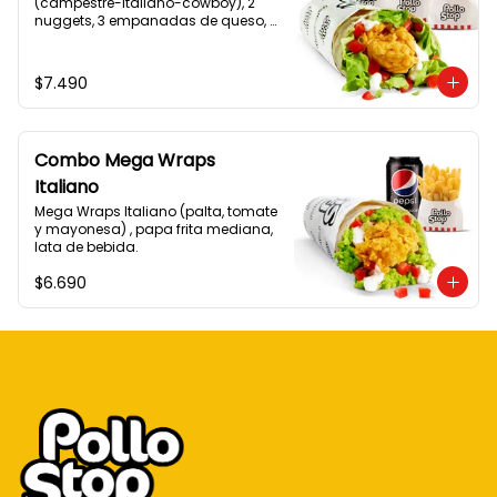
(campestre-italiano-cowboy), 2 
nuggets, 3 empanadas de queso, 
papa fritas normal, lata de bebida.
$7.490
Combo Mega Wraps
Italiano
Mega Wraps Italiano (palta, tomate 
y mayonesa) , papa frita mediana, 
lata de bebida.
$6.690