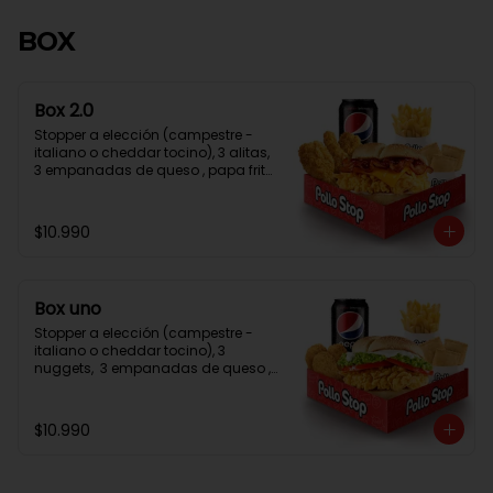
BOX
Box 2.0
Stopper a elección (campestre - 
italiano o cheddar tocino), 3 alitas, 
3 empanadas de queso , papa frita 
normal, bebida en lata
$10.990
Box uno
Stopper a elección (campestre - 
italiano o cheddar tocino), 3 
nuggets,  3 empanadas de queso , 
papa frita normal, bebida en lata
$10.990