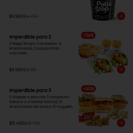
$9.990
$14.390
-
34
%
Imperdible para 2
2 Mega Wraps Campestre , 6 
empanadas, 2 papas fritas 
normales.
$9.990
$15.190
-
40
%
Imperdible para 3
3 Stopper a elección (campestre - 
italiano o cheddar tocino), 10 
empanadas de queso, 10 nuggets, 
papa frita familiar.
$15.490
$25.790