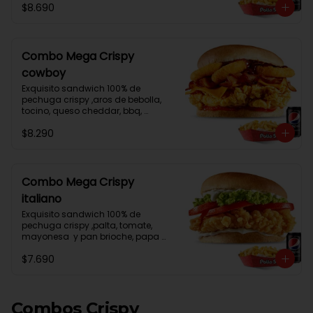
$8.690
Combo Mega Crispy
cowboy
Exquisito sandwich 100% de 
pechuga crispy ,aros de bebolla, 
tocino, queso cheddar, bbq, 
ketchup y pan brioche, papa frita 
$8.290
mediana , lata de bebida
Combo Mega Crispy
italiano
Exquisito sandwich 100% de 
pechuga crispy ,palta, tomate, 
mayonesa  y pan brioche, papa 
frita mediana , lata de bebida
$7.690
Combos Crispy