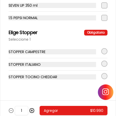
Zona de despacho
SEVEN UP 350 ml
Locales
Términos y condiciones
1.5 PEPSI NORMAL
Política de privacidad
Elige Stopper
Redes sociales
Obligatorio
Seleccione 1
Instagram
Facebook
STOPPER CAMPESTRE
Mi cuenta
STOPPER ITALIANO
Pedir
STOPPER TOCINO CHEDDAR
Iniciar sesión
Powered by
Agregar
$10.990