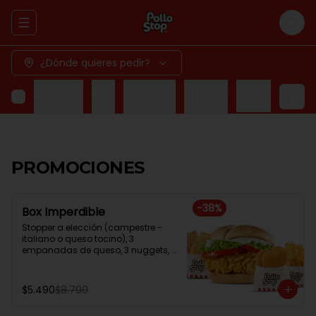
Abrir menu de navegación
Logi
¿Dónde quieres pedir?
 MEGA WRAPS
BOX
LÍQUIDOS
SNACKS
Salsas
PROMOCIONES
-
38
%
Box Imperdible
Stopper a elección (campestre - 
italiano o queso tocino), 3 
empanadas de queso, 3 nuggets, 
papa frita normal.
$5.490
$8.790