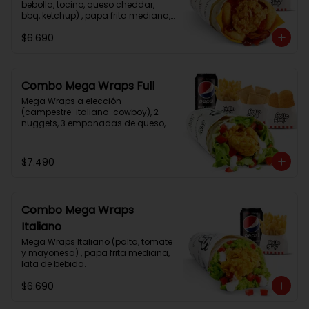
bebolla, tocino, queso cheddar, 
bbq, ketchup) , papa frita mediana, 
lata de bebida.
$6.690
Combo Mega Wraps Full
Mega Wraps a elección 
(campestre-italiano-cowboy), 2 
nuggets, 3 empanadas de queso, 
papa fritas normal, lata de bebida.
$7.490
Combo Mega Wraps
Italiano
Mega Wraps Italiano (palta, tomate 
y mayonesa) , papa frita mediana, 
lata de bebida.
$6.690