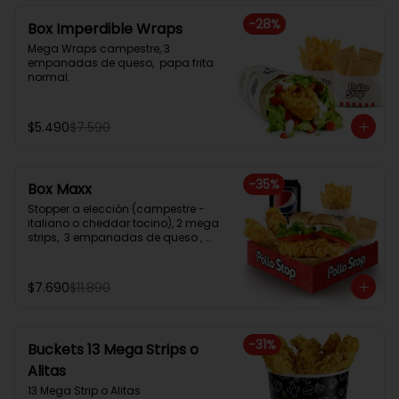
-
28
%
Box Imperdible Wraps
Mega Wraps campestre, 3 
empanadas de queso,  papa frita 
normal.
$5.490
$7.590
-
35
%
Box Maxx
Stopper a elección (campestre - 
italiano o cheddar tocino), 2 mega 
strips,  3 empanadas de queso , 
papa frita normal, bebida en lata
$7.690
$11.890
-
31
%
Buckets 13 Mega Strips o
Alitas
13 Mega Strip o Alitas