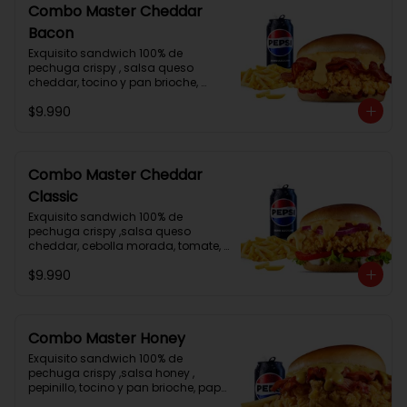
Combo Master Cheddar
Bacon
Exquisito sandwich 100% de 
pechuga crispy , salsa queso 
cheddar, tocino y pan brioche, 
papa frita mediana , lata de bebida
$9.990
Combo Master Cheddar
Classic
Exquisito sandwich 100% de 
pechuga crispy ,salsa queso 
cheddar, cebolla morada, tomate,  
lechuga, mayonesa y pan brioche, 
$9.990
papa frita mediana , lata de bebida
Combo Master Honey
Exquisito sandwich 100% de 
pechuga crispy ,salsa honey , 
pepinillo, tocino y pan brioche, papa 
frita mediana , lata de bebida