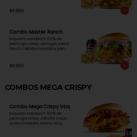
$9.990
Combo Master Ranch
Exquisito sandwich 100% de 
pechuga crispy ,lechuga, salsa 
ranch, cebolla morada y pan 
brioche, papa frita mediana , lata 
de bebida
$9.990
COMBOS MEGA CRISPY
Combo Mega Crispy bbq
Exquisito sandwich 100% de 
pechuga crispy ,cebolla crispy, 
queso cheddar, tocino, bbq , 
mayonesa spicy y pan brioche, 
papa frita mediana , lata de bebida