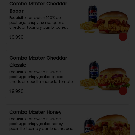
Combo Master Cheddar
Bacon
Exquisito sandwich 100% de 
pechuga crispy , salsa queso 
cheddar, tocino y pan brioche, 
papa frita mediana , lata de bebida
$9.990
Combo Master Cheddar
Classic
Exquisito sandwich 100% de 
pechuga crispy ,salsa queso 
cheddar, cebolla morada, tomate,  
lechuga, mayonesa y pan brioche, 
$9.990
papa frita mediana , lata de bebida
Combo Master Honey
Exquisito sandwich 100% de 
pechuga crispy ,salsa honey , 
pepinillo, tocino y pan brioche, papa 
frita mediana , lata de bebida