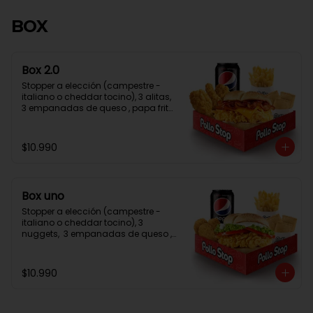
BOX
Box 2.0
Stopper a elección (campestre - 
italiano o cheddar tocino), 3 alitas, 
3 empanadas de queso , papa frita 
normal, bebida en lata
$10.990
Box uno
Stopper a elección (campestre - 
italiano o cheddar tocino), 3 
nuggets,  3 empanadas de queso , 
papa frita normal, bebida en lata
$10.990