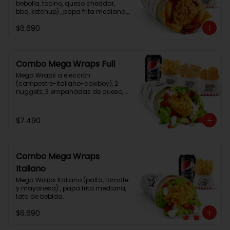
bebolla, tocino, queso cheddar, 
bbq, ketchup) , papa frita mediana, 
lata de bebida.
$6.690
Combo Mega Wraps Full
Mega Wraps a elección 
(campestre-italiano-cowboy), 2 
nuggets, 3 empanadas de queso, 
papa fritas normal, lata de bebida.
$7.490
Combo Mega Wraps
Italiano
Mega Wraps Italiano (palta, tomate 
y mayonesa) , papa frita mediana, 
lata de bebida.
$6.690