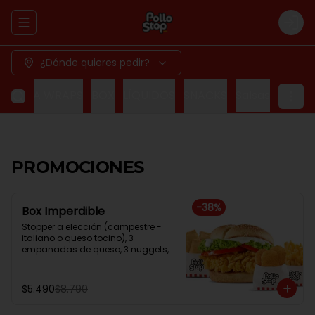
Abrir menu de navegación
Logi
¿Dónde quieres pedir?
 MEGA WRAPS
BOX
LÍQUIDOS
SNACKS
Salsas
PROMOCIONES
-
38
%
Box Imperdible
Stopper a elección (campestre - 
italiano o queso tocino), 3 
empanadas de queso, 3 nuggets, 
papa frita normal.
$5.490
$8.790