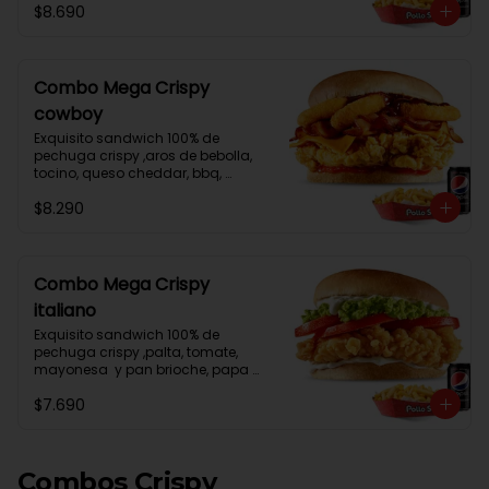
$8.690
Combo Mega Crispy
cowboy
Exquisito sandwich 100% de 
pechuga crispy ,aros de bebolla, 
tocino, queso cheddar, bbq, 
ketchup y pan brioche, papa frita 
$8.290
mediana , lata de bebida
Combo Mega Crispy
italiano
Exquisito sandwich 100% de 
pechuga crispy ,palta, tomate, 
mayonesa  y pan brioche, papa 
frita mediana , lata de bebida
$7.690
Combos Crispy