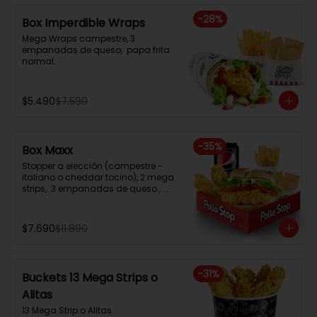
-
28
%
Box Imperdible Wraps
Mega Wraps campestre, 3 
empanadas de queso,  papa frita 
normal.
$5.490
$7.590
-
35
%
Box Maxx
Stopper a elección (campestre - 
italiano o cheddar tocino), 2 mega 
strips,  3 empanadas de queso , 
papa frita normal, bebida en lata
$7.690
$11.890
-
31
%
Buckets 13 Mega Strips o
Alitas
13 Mega Strip o Alitas