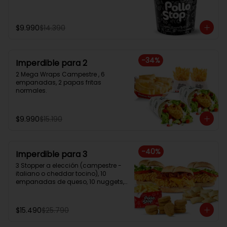
$9.990
$14.390
-
34
%
Imperdible para 2
2 Mega Wraps Campestre , 6 
empanadas, 2 papas fritas 
normales.
$9.990
$15.190
-
40
%
Imperdible para 3
3 Stopper a elección (campestre - 
italiano o cheddar tocino), 10 
empanadas de queso, 10 nuggets, 
papa frita familiar.
$15.490
$25.790