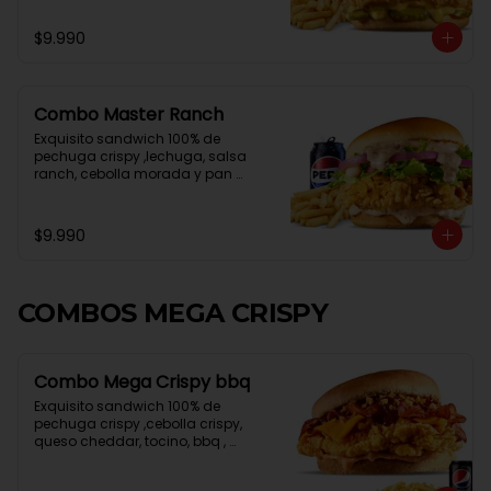
$9.990
Combo Master Ranch
Exquisito sandwich 100% de 
pechuga crispy ,lechuga, salsa 
ranch, cebolla morada y pan 
brioche, papa frita mediana , lata 
de bebida
$9.990
COMBOS MEGA CRISPY
Combo Mega Crispy bbq
Exquisito sandwich 100% de 
pechuga crispy ,cebolla crispy, 
queso cheddar, tocino, bbq , 
mayonesa spicy y pan brioche, 
papa frita mediana , lata de bebida