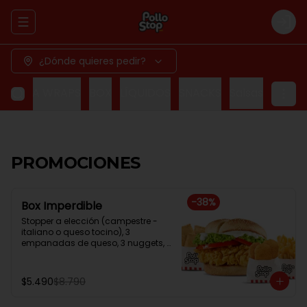
Abrir menu de navegación
Logi
¿Dónde quieres pedir?
 MEGA WRAPS
BOX
LÍQUIDOS
SNACKS
Salsas
PROMOCIONES
-
38
%
Box Imperdible
Stopper a elección (campestre - 
italiano o queso tocino), 3 
empanadas de queso, 3 nuggets, 
papa frita normal.
$5.490
$8.790