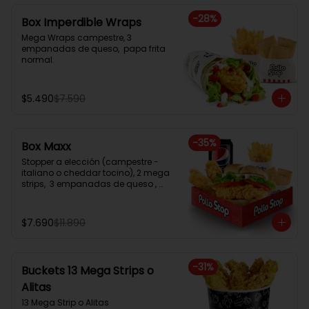
-
28
%
Box Imperdible Wraps
Mega Wraps campestre, 3 
empanadas de queso,  papa frita 
normal.
$5.490
$7.590
-
35
%
Box Maxx
Stopper a elección (campestre - 
italiano o cheddar tocino), 2 mega 
strips,  3 empanadas de queso , 
papa frita normal, bebida en lata
$7.690
$11.890
-
31
%
Buckets 13 Mega Strips o
Alitas
13 Mega Strip o Alitas