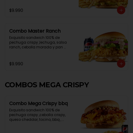
$9.990
Combo Master Ranch
Exquisito sandwich 100% de 
pechuga crispy ,lechuga, salsa 
ranch, cebolla morada y pan 
brioche, papa frita mediana , lata 
de bebida
$9.990
COMBOS MEGA CRISPY
Combo Mega Crispy bbq
Exquisito sandwich 100% de 
pechuga crispy ,cebolla crispy, 
queso cheddar, tocino, bbq , 
mayonesa spicy y pan brioche, 
papa frita mediana , lata de bebida