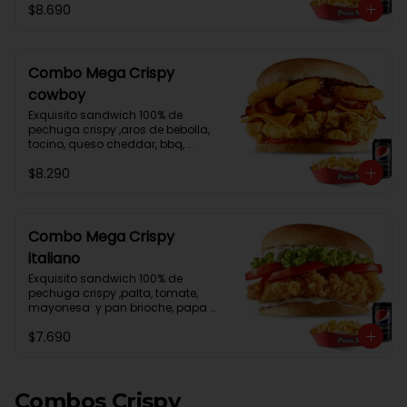
$8.690
Combo Mega Crispy
cowboy
Exquisito sandwich 100% de 
pechuga crispy ,aros de bebolla, 
tocino, queso cheddar, bbq, 
ketchup y pan brioche, papa frita 
$8.290
mediana , lata de bebida
Combo Mega Crispy
italiano
Exquisito sandwich 100% de 
pechuga crispy ,palta, tomate, 
mayonesa  y pan brioche, papa 
frita mediana , lata de bebida
$7.690
Combos Crispy