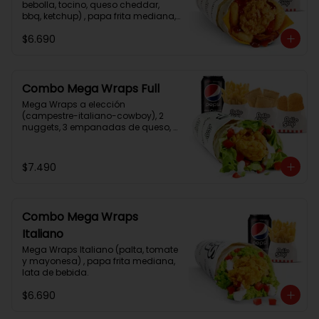
bebolla, tocino, queso cheddar, 
bbq, ketchup) , papa frita mediana, 
lata de bebida.
$6.690
Combo Mega Wraps Full
Mega Wraps a elección 
(campestre-italiano-cowboy), 2 
nuggets, 3 empanadas de queso, 
papa fritas normal, lata de bebida.
$7.490
Combo Mega Wraps
Italiano
Mega Wraps Italiano (palta, tomate 
y mayonesa) , papa frita mediana, 
lata de bebida.
$6.690