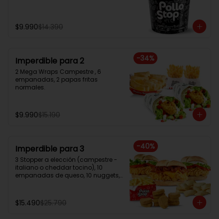
$9.990
$14.390
-
34
%
Imperdible para 2
2 Mega Wraps Campestre , 6 
empanadas, 2 papas fritas 
normales.
$9.990
$15.190
-
40
%
Imperdible para 3
3 Stopper a elección (campestre - 
italiano o cheddar tocino), 10 
empanadas de queso, 10 nuggets, 
papa frita familiar.
$15.490
$25.790