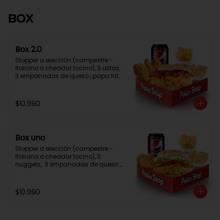
BOX
Box 2.0
Stopper a elección (campestre - 
italiano o cheddar tocino), 3 alitas, 
3 empanadas de queso , papa frita 
normal, bebida en lata
$10.990
Box uno
Stopper a elección (campestre - 
italiano o cheddar tocino), 3 
nuggets,  3 empanadas de queso , 
papa frita normal, bebida en lata
$10.990