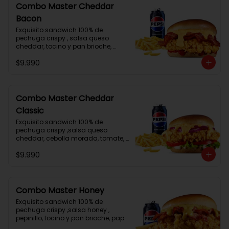
Combo Master Cheddar
Bacon
Exquisito sandwich 100% de 
pechuga crispy , salsa queso 
cheddar, tocino y pan brioche, 
papa frita mediana , lata de bebida
$9.990
Combo Master Cheddar
Classic
Exquisito sandwich 100% de 
pechuga crispy ,salsa queso 
cheddar, cebolla morada, tomate,  
lechuga, mayonesa y pan brioche, 
$9.990
papa frita mediana , lata de bebida
Combo Master Honey
Exquisito sandwich 100% de 
pechuga crispy ,salsa honey , 
pepinillo, tocino y pan brioche, papa 
frita mediana , lata de bebida